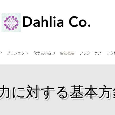
Dahlia Co.
Dahlia Co.
P
プロジェクト
代表あいさつ
会社概要
アフターケア
アク
力に対する基本方